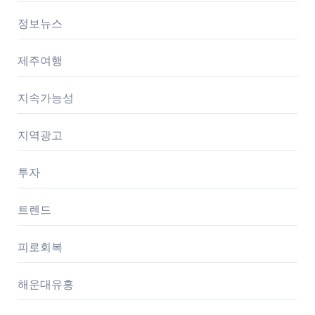
정보뉴스
제주여행
지속가능성
지역광고
투자
트렌드
피로회복
해운대유흥