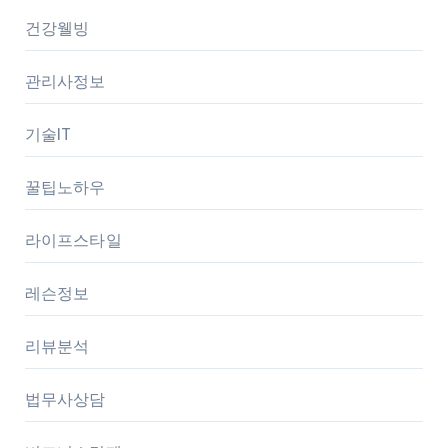
건강웰빙
관리사정보
기술IT
꿀팁노하우
라이프스타일
레슨정보
리뷰분석
법무사상담