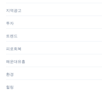
지역광고
투자
트렌드
피로회복
해운대유흥
환경
힐링