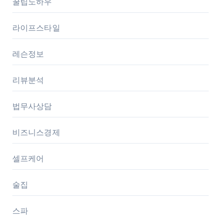
꿀팁노하우
라이프스타일
레슨정보
리뷰분석
법무사상담
비즈니스경제
셀프케어
술집
스파