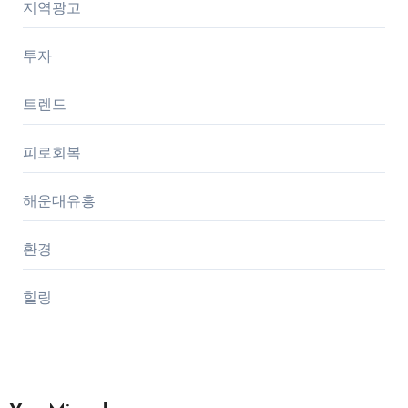
지역광고
투자
트렌드
피로회복
해운대유흥
환경
힐링