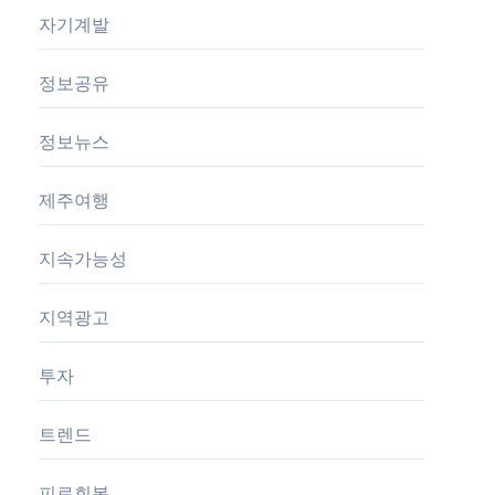
자기계발
정보공유
정보뉴스
제주여행
지속가능성
지역광고
투자
트렌드
피로회복