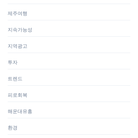
제주여행
지속가능성
지역광고
투자
트렌드
피로회복
해운대유흥
환경