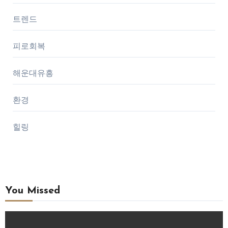
트렌드
피로회복
해운대유흥
환경
힐링
You Missed