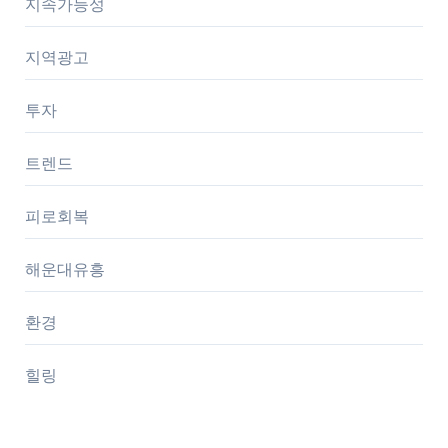
지속가능성
지역광고
투자
트렌드
피로회복
해운대유흥
환경
힐링