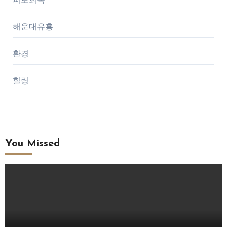
해운대유흥
환경
힐링
You Missed