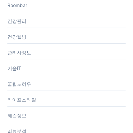
Roombar
건강관리
건강웰빙
관리사정보
기술IT
꿀팁노하우
라이프스타일
레슨정보
리뷰분석