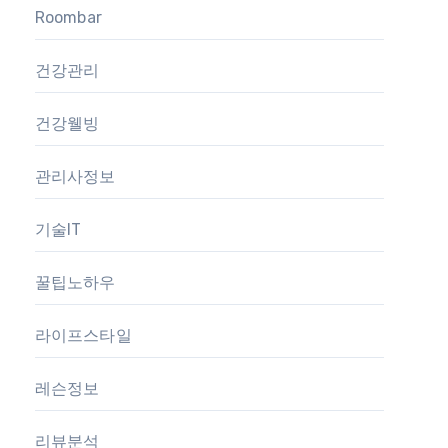
Roombar
건강관리
건강웰빙
관리사정보
기술IT
꿀팁노하우
라이프스타일
레슨정보
리뷰분석