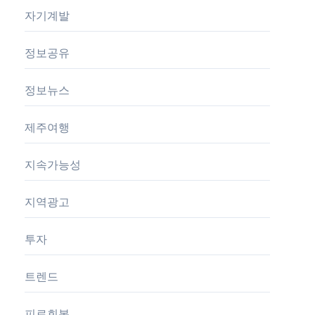
자기계발
정보공유
정보뉴스
제주여행
지속가능성
지역광고
투자
트렌드
피로회복