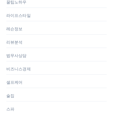
꿀팁노하우
라이프스타일
레슨정보
리뷰분석
법무사상담
비즈니스경제
셀프케어
술집
스파