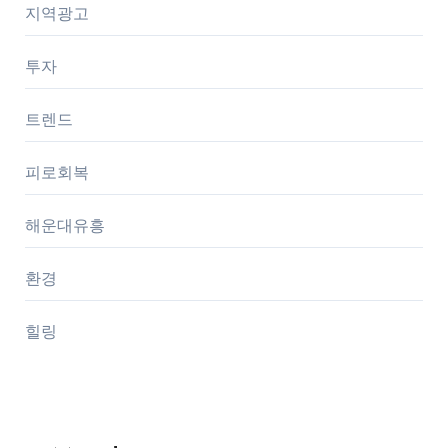
지역광고
투자
트렌드
피로회복
해운대유흥
환경
힐링